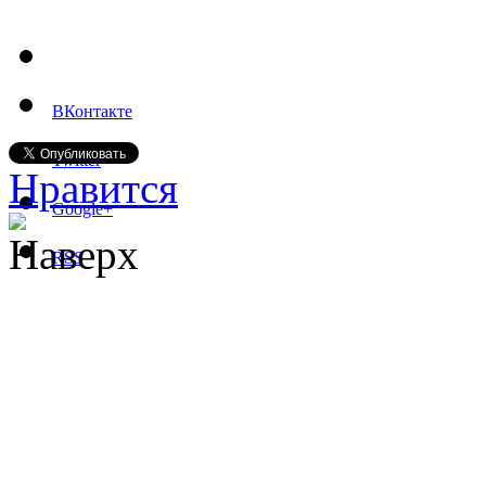
ВКонтакте
Twitter
Нравится
Google+
Наверх
RSS