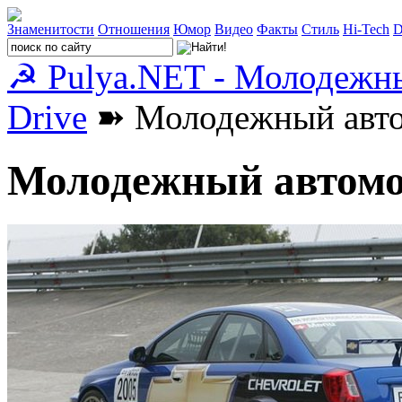
Знаменитости
Отношения
Юмор
Видео
Факты
Стиль
Hi-Tech
D
☭ Pulya.NET - Молодежн
Drive
➽ Молодежный автом
Молодежный автомо