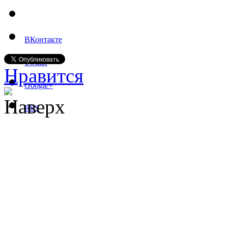
ВКонтакте
Twitter
Нравится
Google+
Наверх
RSS