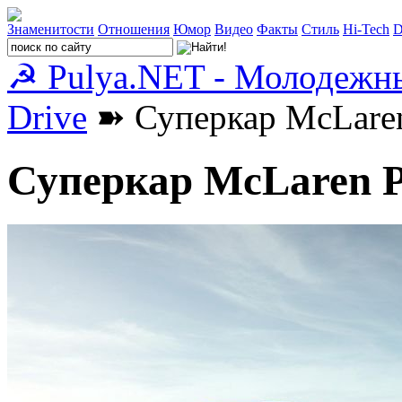
Знаменитости
Отношения
Юмор
Видео
Факты
Стиль
Hi-Tech
D
☭ Pulya.NET - Молодежн
Drive
➽ Суперкар McLaren
Суперкар McLaren P