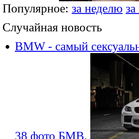
Популярное:
за неделю
за
Случайная новость
BMW - самый сексуальн
38 фото БМВ.