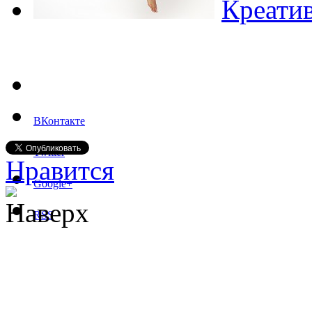
Креатив
ВКонтакте
Twitter
Нравится
Google+
Наверх
RSS