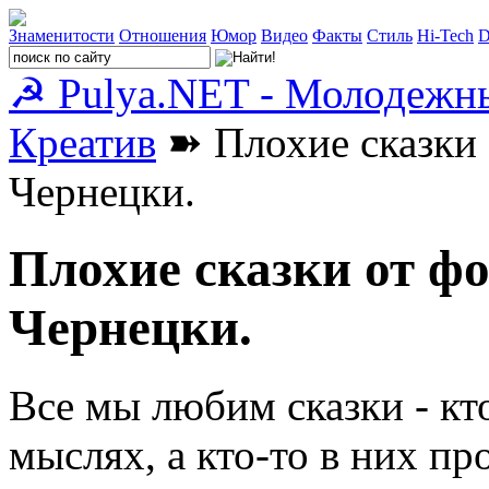
Знаменитости
Отношения
Юмор
Видео
Факты
Стиль
Hi-Tech
D
☭ Pulya.NET - Молодежн
Креатив
➽ Плохие сказки 
Чернецки.
Плохие сказки от ф
Чернецки.
Все мы любим сказки - кто
мыслях, а кто-то в них п