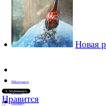
Новая р
ВКонтакте
Twitter
Нравится
Google+