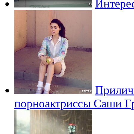
Интере
Прилич
порноактриссы Саши Гре