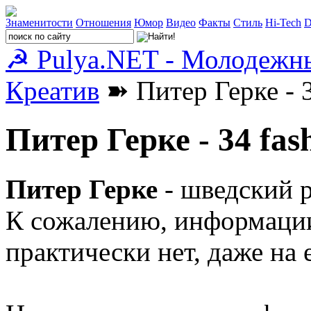
Знаменитости
Отношения
Юмор
Видео
Факты
Стиль
Hi-Tech
D
☭ Pulya.NET - Молодежн
Креатив
➽ Питер Герке - 
Питер Герке - 34 fa
Питер Герке
- шведский 
К сожалению, информации
практически нет, даже на 