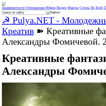
Знаменитости
Отношения
Юмор
Видео
Факты
Стиль
Hi-Tech
D
☭ Pulya.NET - Молодежн
Креатив
➽ Креативные фа
Александры Фомичевой. 2
Креативные фантаз
Александры Фомичев