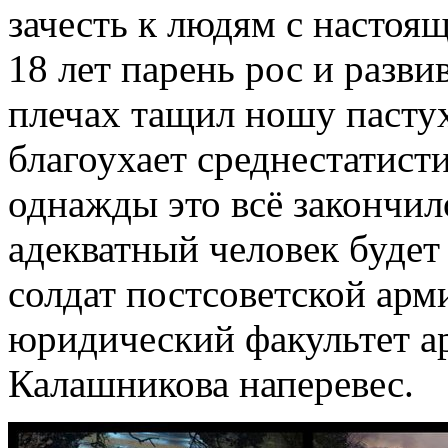
зачесть к людям с настоя
18 лет парень рос и развив
плечах тащил ношу пастух
благоухает среднестатист
однажды это всё закончил
адекватный человек будет
солдат постсоветской ар
юридический факультет а
Калашникова наперевес.