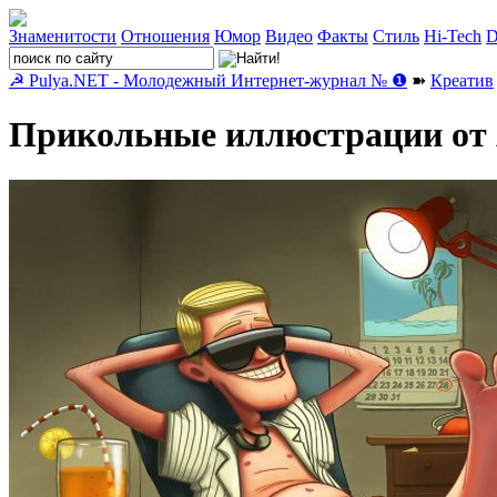
Знаменитости
Отношения
Юмор
Видео
Факты
Стиль
Hi-Tech
D
☭ Pulya.NET - Молодежный Интернет-журнал № ❶
➽
Креатив
Прикольные иллюстрации от 