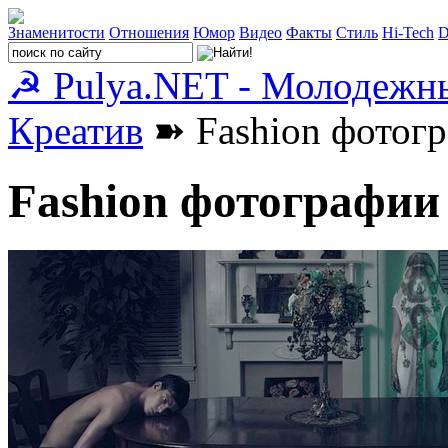
Знаменитости
Отношения
Юмор
Видео
Факты
Стиль
Hi-Tech
D
☭ Pulya.NET - Молодежн
Креатив
➽ Fashion фотогр
Fashion фотографии