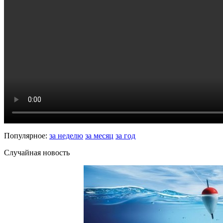
Популярное:
за неделю
за месяц
за год
Случайная новость