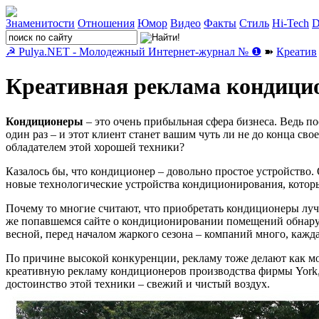
Знаменитости
Отношения
Юмор
Видео
Факты
Стиль
Hi-Tech
D
☭ Pulya.NET - Молодежный Интернет-журнал № ❶
➽
Креатив
Креативная реклама кондици
Кондиционеры
– это очень прибыльная сфера бизнеса. Ведь по
один раз – и этот клиент станет вашим чуть ли не до конца сво
обладателем этой хорошей техники?
Казалось бы, что кондиционер – довольно простое устройство.
новые технологические устройства кондиционирования, котор
Почему то многие считают, что приобретать кондиционеры лучш
же попавшемся сайте о кондиционировании помещений обнаруж
весной, перед началом жаркого сезона – компаний много, каж
По причине высокой конкуренции, рекламу тоже делают как мо
креативную рекламу кондиционеров производства фирмы York, 
достоинство этой техники – свежий и чистый воздух.