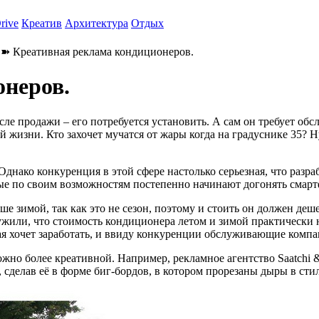
rive
Креатив
Архитектура
Отдых
➽ Креативная реклама кондиционеров.
онеров.
сле продажи – его потребуется установить. А сам он требует об
ей жизни. Кто захочет мучатся от жары когда на градуснике 35? Н
 Однако конкуренция в этой сфере настолько серьезная, что раз
ые по своим возможностям постепенно начинают догонять смар
е зимой, так как это не сезон, поэтому и стоить он должен де
или, что стоимость кондиционера летом и зимой практически н
дая хочет заработать, и ввиду конкуренции обслуживающие комп
жно более креативной. Например, рекламное агентство Saatchi 
сделав её в форме биг-бордов, в котором прорезаны дыры в сти