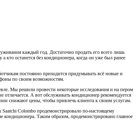
служивания каждый год. Достаточно продать его всего лишь
у а кто останется без кондиционера, когда он уже был ранее
работчикам постоянно приходится придумывать всё новые и
тфоны по своим возможностям.
шевле. Мы решили провести некоторые исследования и на пером
е отличается. А вот обслуживать кондиционер рекомендуется
ании снижают цены, чтобы привлечь клиента к своим услугам.
& Saatchi Colombo продемонстрировало по-настоящему
ле кондиционера. Таким образом, продемонстрировано главное