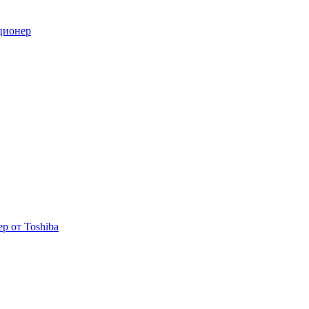
ционер
р от Toshiba