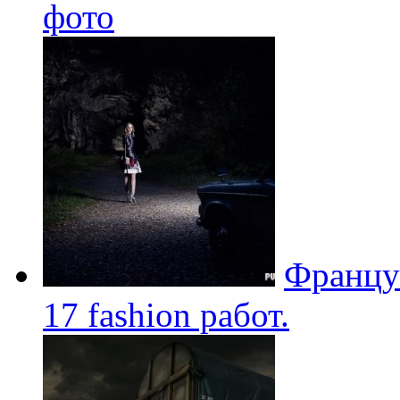
фото
Француз
17 fashion работ.