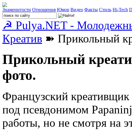
Знаменитости
Отношения
Юмор
Видео
Факты
Стиль
Hi-Tech
D
☭ Pulya.NET - Молодежн
Креатив
➽ Прикольный креа
Прикольный креатив 
фото.
Французский креативщик Se
под псевдонимом Papaninj
работы, но не смотря на э