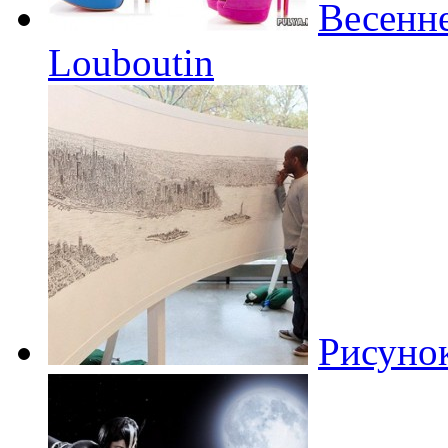
Весенне
Louboutin
Рисуно