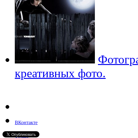
Фотогр
креативных фото.
ВКонтакте
Twitter