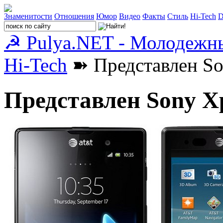
Знаменитости
Отношения
Юмор
Видео
Факты
Стиль
Hi-Tech
D
☭ Pulya.NET - Молодежн
Hi-Tech
➽ Представлен Son
Представлен Sony Xp