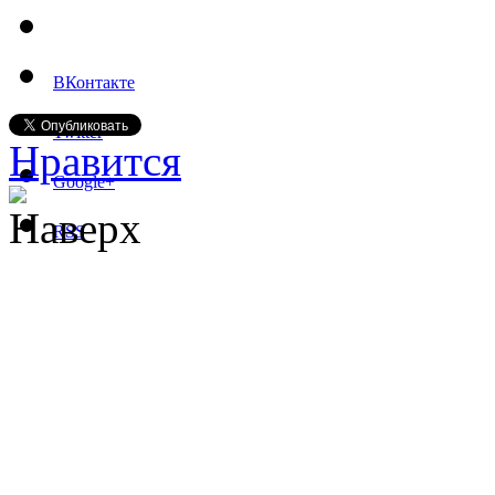
ВКонтакте
Twitter
Нравится
Google+
Наверх
RSS