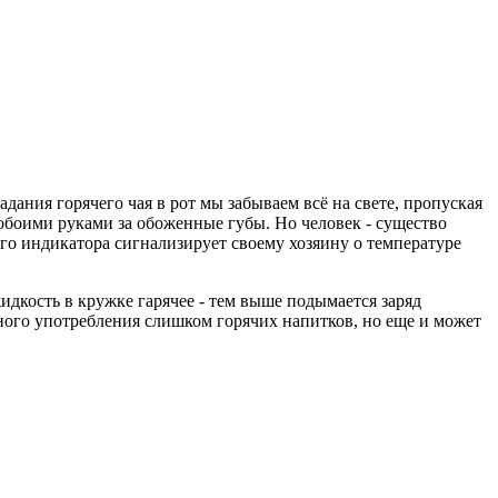
дания горячего чая в рот мы забываем всё на свете, пропуская
 обоими руками за обоженные губы. Но человек - существо
ого индикатора сигнализирует своему хозяину о температуре
дкость в кружке гарячее - тем выше подымается заряд
едного употребления слишком горячих напитков, но еще и может