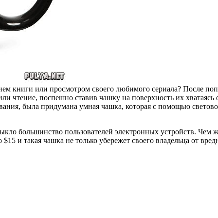
нием книги или просмотром своего любимого сериала? После попа
или чтение, поспешно ставив чашку на поверхность их хватаясь
ования, была придумана умная чашка, которая с помощью светов
ыкло большинство пользователей электронных устройств. Чем жи
о $15 и такая чашка не только убережет своего владельца от вр