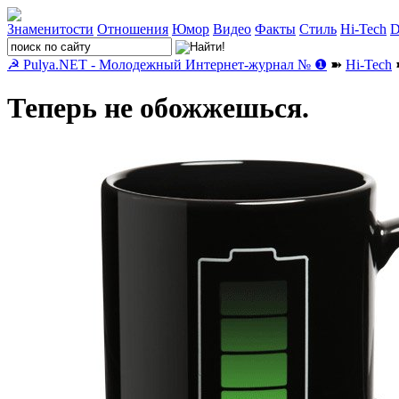
Знаменитости
Отношения
Юмор
Видео
Факты
Стиль
Hi-Tech
D
☭ Pulya.NET - Молодежный Интернет-журнал № ❶
➽
Hi-Tech
➽
Теперь не обожжешься.