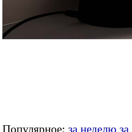
Популярное:
за неделю
за