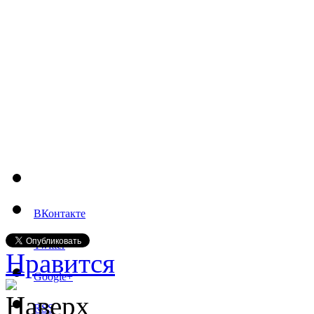
ВКонтакте
Twitter
Нравится
Google+
Наверх
RSS