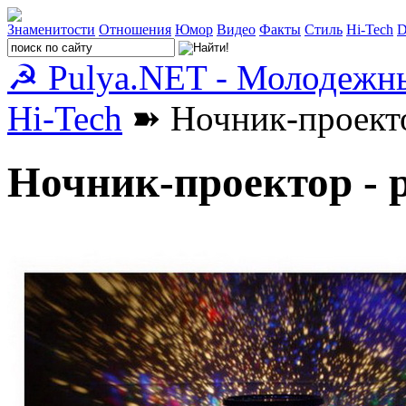
Знаменитости
Отношения
Юмор
Видео
Факты
Стиль
Hi-Tech
D
☭ Pulya.NET - Молодежн
Hi-Tech
➽ Ночник-проекто
Ночник-проектор - 