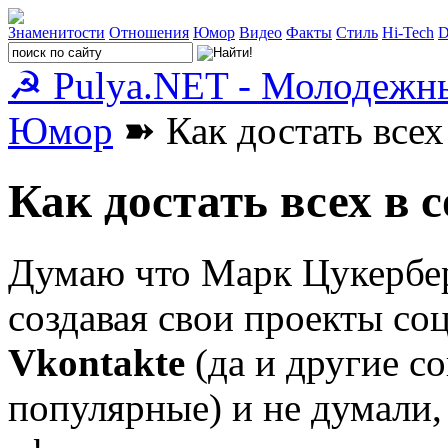
Знаменитости
Отношения
Юмор
Видео
Факты
Стиль
Hi-Tech
D
☭ Pulya.NET - Молодежн
Юмор
➽ Как достать всех
Как достать всех в 
Думаю что Марк Цукербер
создавая свои проекты со
Vkontakte
(да и другие со
популярные) и не думали,