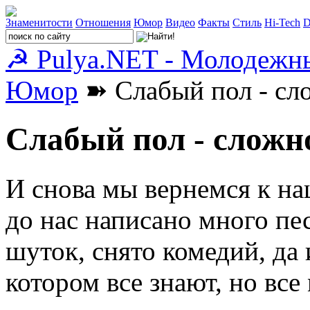
Знаменитости
Отношения
Юмор
Видео
Факты
Стиль
Hi-Tech
D
☭ Pulya.NET - Молодежн
Юмор
➽ Слабый пол - сл
Слабый пол - сложн
И снова мы вернемся к н
до нас написано много пе
шуток, снято комедий, да и
котором все знают, но все