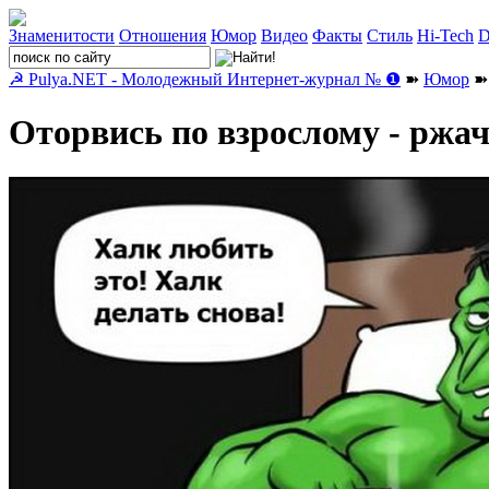
Знаменитости
Отношения
Юмор
Видео
Факты
Стиль
Hi-Tech
D
☭ Pulya.NET - Молодежный Интернет-журнал № ❶
➽
Юмор
➽ 
Оторвись по взрослому - ржа