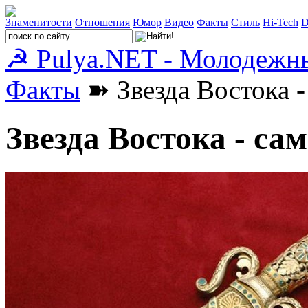
Знаменитости
Отношения
Юмор
Видео
Факты
Стиль
Hi-Tech
D
☭ Pulya.NET - Молодежн
Факты
➽ Звезда Востока -
Звезда Востока - са