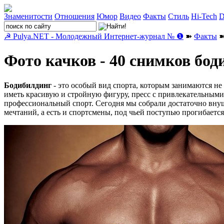
Знаменитости
Отношения
Юмор
Видео
Факты
Стиль
Hi-Tech
D
☭ Pulya.NET - Молодежный Интернет-журнал № ❶
➽
Факты
➽
Фото качков - 40 снимков бод
Бодибилдинг
- это особый вид спорта, которым занимаются не
иметь красивую и стройную фигуру, пресс с привлекательными 
профессиональный спорт. Сегодня мы собрали достаточно внуш
мечтаний, а есть и спортсмены, под чьей поступью прогибается