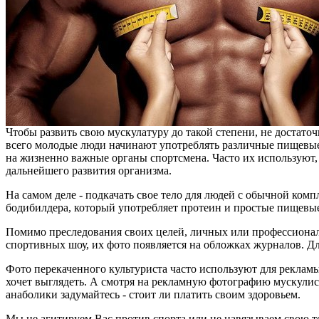
Чтобы развить свою мускулатуру до такой степени, не достат
всего молодые люди начинают употреблять различные пищевые
на жизненно важные органы спортсмена. Часто их используют, 
дальнейшего развития организма.
На самом деле - подкачать свое тело для людей с обычной ком
бодибилдера, который употребляет протеин и простые пищевые
Помимо преследования своих целей, личных или профессионал
спортивных шоу, их фото появляется на обложках журналов. Дл
Фото перекаченного культуриста часто используют для рекламы
хочет выглядеть. А смотря на рекламную фотографию мускулис
анаболики задумайтесь - стоит ли платить своим здоровьем.
Мы не агитируем Вас против спорта или не навязываем свою т