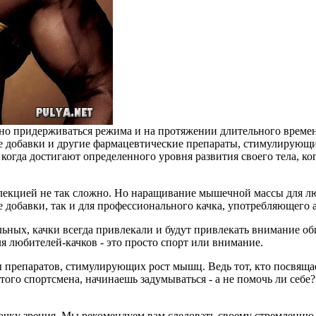
очно придерживаться режима и на протяжении длительного време
 добавки и другие фармацевтические препараты, стимулирующи
когда достигают определенного уровня развития своего тела, к
плекцией не так сложно. Но наращивание мышечной массы для лю
 добавки, так и для профессионального качка, употребляющего 
ьных, качки всегда привлекали и будут привлекать внимание о
я любителей-качков - это просто спорт или внимание.
 препаратов, стимулирующих рост мышц. Ведь тот, кто посвящае
того спортсмена, начинаешь задумываться - а не помочь ли себе
очку зрения. Мы рекомендуем вам следовать своему стремлению,