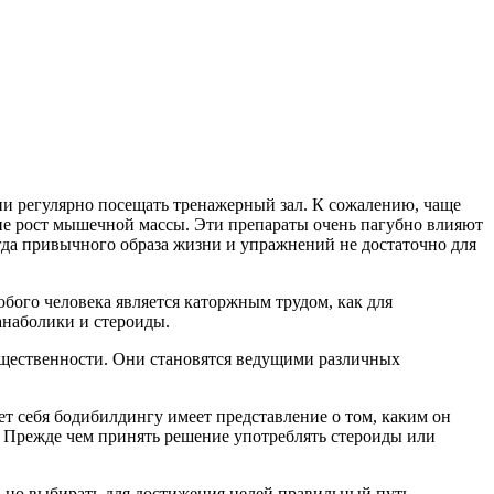
ни регулярно посещать тренажерный зал. К сожалению, чаще
е рост мышечной массы. Эти препараты очень пагубно влияют
огда привычного образа жизни и упражнений не достаточно для
бого человека является каторжным трудом, как для
анаболики и стероиды.
бщественности. Они становятся ведущими различных
т себя бодибилдингу имеет представление о том, каким он
? Прежде чем принять решение употреблять стероиды или
 но выбирать для достижения целей правильный путь.