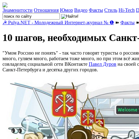
Знаменитости
Отношения
Юмор
Видео
Факты
Стиль
Hi-Tech
D
☭ Pulya.NET - Молодежный Интернет-журнал № ❶
➽
Факты
➽
10 шагов, необходимых Санкт
"Умом Россию не понять" - так часто говорят туристы о росси
много, гуляем много, работаем тоже много, но при этом всё ж
совладелец социальной сети ВКонтакте
Павел Дуров
на своей 
Санкт-Петербурга и десятка других городов.