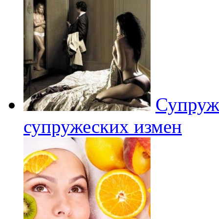
Супруже
супружеских измен