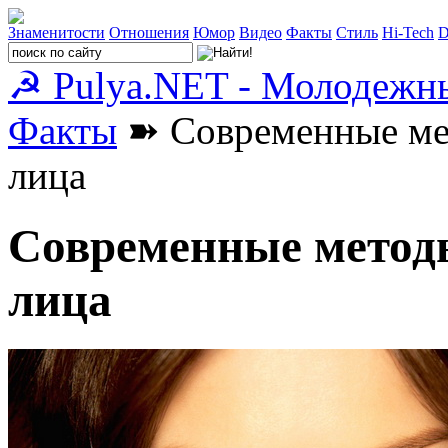
Знаменитости
Отношения
Юмор
Видео
Факты
Стиль
Hi-Tech
D
☭ Pulya.NET - Молодежн
Факты
➽ Современные мет
лица
Современные методы
лица