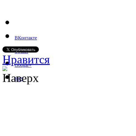
ВКонтакте
Twitter
Нравится
Google+
Наверх
RSS