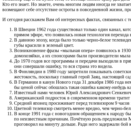
Кто его знает. Но знаете, очень многим людям иногда не хват
возмещают себе отсутствие остроты в повседневной жизни, при 
И сегодня расскажем Вам об интересных фактах, связанных с т
В Швеции 1962 года существовал только один канал, кот
прямом эфире, что появилась новая технология перехода 
В давнюю эпоху, когда было только черно-белое телевид
губы красили в зеленый цвет.
Возникновение фразы «мыльная опера» появилось в 1930
домохозяйки, а их спонсорами были производители мыла и
До 1970 годов все программы и передачи выходили в прям
они совершали ошибку, то вся страна это видела.
В Финляндии в 1980 году запретили показывать советск
жестокость, поскольку главный герой Заяц, настоящий са
В Германии в канун Нового года 31 декабря 1986 года 
бы ценой сейчас обошлась такая ошибка какому-нибудь к
Известный нами человек Юрий Александрович Сенкевич з
Американский подросток в современном времени тратит на
Средний японец просиживает перед телевизором 9 часов в
Цветной телевизор смотреть менее вредно, чем черно-б
В конце 1991 года с новогодним обращением к народу бы
по неизвестным причинам. Почётную роль предложили Ми
проговорил на минуту дольше. Ради него задержали бой 