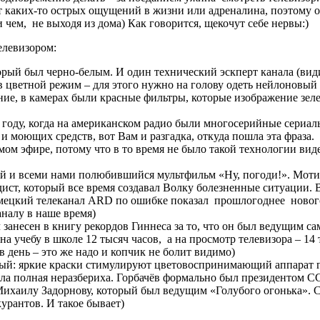
ает каких-то острых ощущений в жизни или адреналина, поэтому
чем, не выходя из дома) Как говорится, щекочут себе нервы:)
елевизором:
орый был черно-белым. И один технический эскперт канала (вид
в цветной режим – для этого нужно на голову одеть нейлоновый ч
ение, в камерах были красные фильтры, которые изображение зе
 году, когда на американском радио были многосерийные сериа
 моющих средств, вот Вам и разгадка, откуда пошла эта фраза.
ом эфире, потому что в то время не было такой технологии виде
ий и всеми нами полюбившийся мультфильм «Ну, погоди!». Моти
дист, который все время создавал Волку болезненные ситуации. В
немецкий телеканал ARD по ошибке показал прошлогоднее новог
аналу в наше время)
анесен в книгу рекордов Гиннеса за то, что он был ведущим с
 учебу в школе 12 тысяч часов, а на просмотр телевизора – 14 
 день – это же надо и копчик не болит видимо)
елый: яркие краски стимулируют цветовоспринимающий аппарат г
ла полная неразбериха. Горбачёв формально был президентом СС
хаилу Задорнову, который был ведущим «Голубого огонька». Са
курантов. И такое бывает)