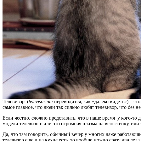
Телевизор (
televisorium
переводится, как «далеко видеть») – э
самое главное, что люди так сильно любят телевизор, что без н
Если честно, сложно представить, что в наше время у кого-то д
модели телевизор: или это огромная плазма на всю стенку, или
Да, что там говорить, обычный вечер у многих даже работающ
телевизор еще и на кухне есть, то вообще можно сразу два дел