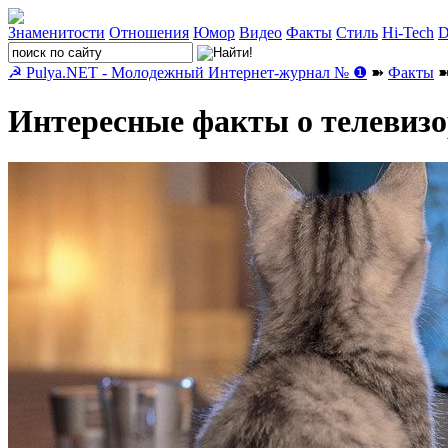
Знаменитости
Отношения
Юмор
Видео
Факты
Стиль
Hi-Tech
D
☭ Pulya.NET - Молодежный Интернет-журнал № ❶
➽
Факты
➽
Интересные факты о телевизо