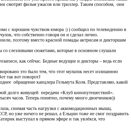
 они смотрят фильм ужасов или триллер. Таким способом, они
имо с хорошим чувством юмора :) ) сообщил по телевидению в
улок, что собственно говоря он и сделал лично.
ленили, поэтому вместо красной помады актрисам и дикторшам
лы со слезливыми сюжетами, которые в основном слушали
озаписи, как сейчас. Бедные ведущие и дикторы – ведь если
вировано это было тем, что этот мультик несет излишнюю
от так вот поворотJ
однее обращение канцлера Гельмута Коля. Представляю, какой
амой долго живущей передачи «Клуб кинопутешествий».
тысяч часов. Теперь понятно, почему много двоечников))
лаза, снимая часть нагрузки с аккомодационных мышц.
СР, но уже ничего не решал, а Ельцин тоже не смог поздравить
тирик выступал в прямом эфире и так увлёкся, что