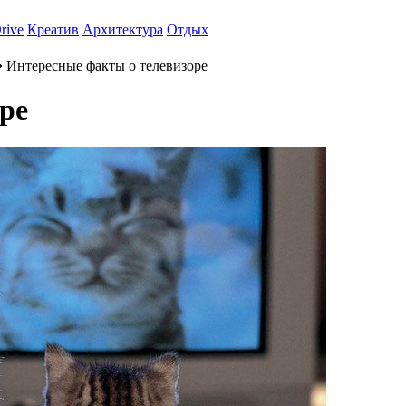
rive
Креатив
Архитектура
Отдых
 Интересные факты о телевизоре
ре