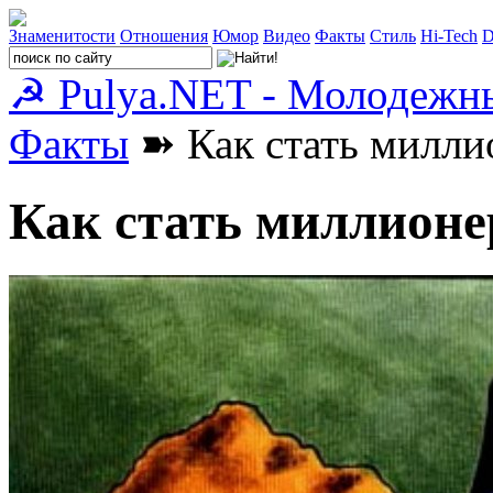
Знаменитости
Отношения
Юмор
Видео
Факты
Стиль
Hi-Tech
D
☭ Pulya.NET - Молодежн
Факты
➽ Как стать милли
Как стать миллион