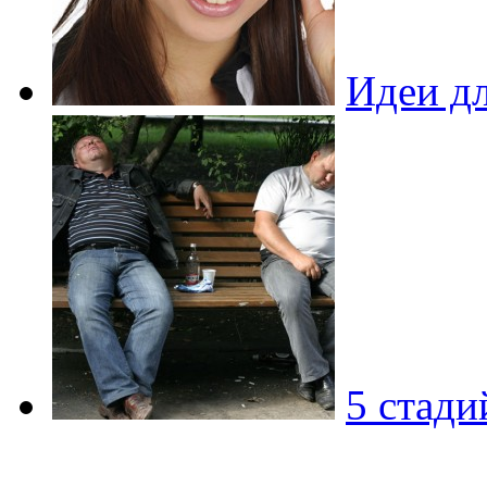
Идеи д
5 стади