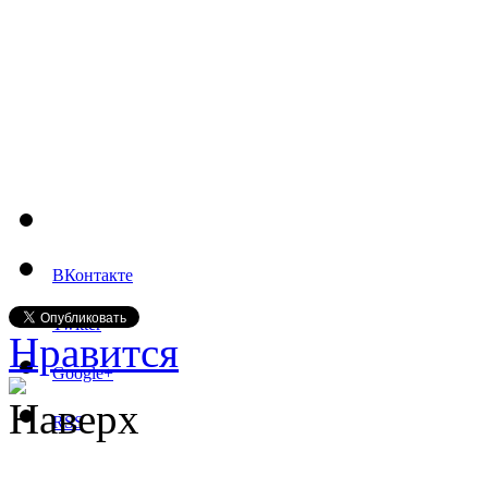
ВКонтакте
Twitter
Нравится
Google+
Наверх
RSS