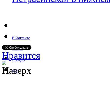
ВКонтакте
Twitter
Нравится
Google+
Наверх
RSS