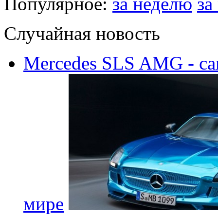
Популярное:
за неделю
за
Случайная новость
Mercedes SLS AMG - с
мире