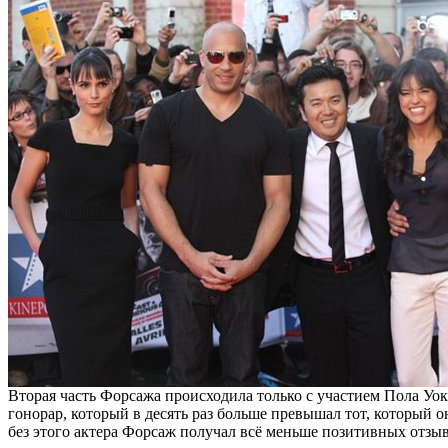
Вторая часть Форсажа происходила только с участием Пола Уоке
гонорар, который в десять раз больше превышал тот, который о
без этого актера Форсаж получал всё меньше позитивных отзыв