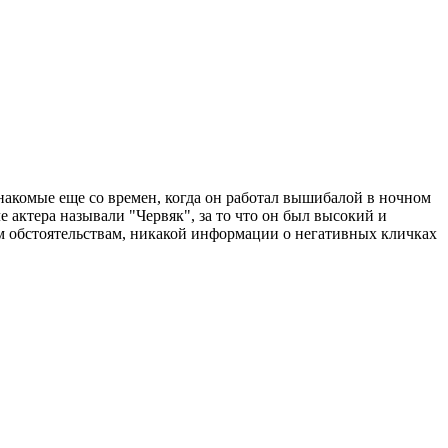
накомые еще со времен, когда он работал вышибалой в ночном
е актера называли "Червяк", за то что он был высокий и
ым обстоятельствам, никакой информации о негативных кличках