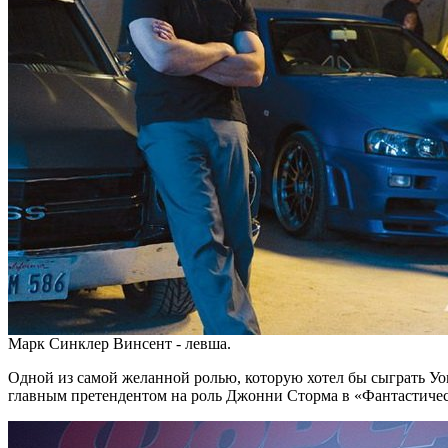
Марк Синклер Винсент - левша.
Одной из самой желанной ролью, которую хотел бы сыграть Уок
главным претендентом на роль Джонни Сторма в «Фантастическо