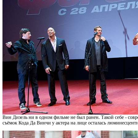
Вин Дизель ни в одном фильме не был ранен. Такой себе - сов
съёмок Кода Да Винчи у актера на лице осталась люминесцентна