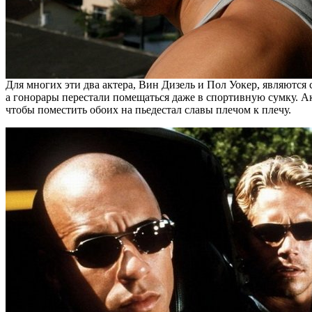
Для многих эти два актера, Вин Дизель и Пол Уокер, являются
а гонорары перестали помещаться даже в спортивную сумку. Акт
чтобы поместить обоих на пьедестал славы плечом к плечу.