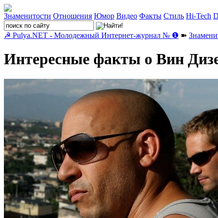
Знаменитости
Отношения
Юмор
Видео
Факты
Стиль
Hi-Tech
D
☭ Pulya.NET - Молодежный Интернет-журнал № ❶
➽
Знамени
Интересные факты о Вин Дизе