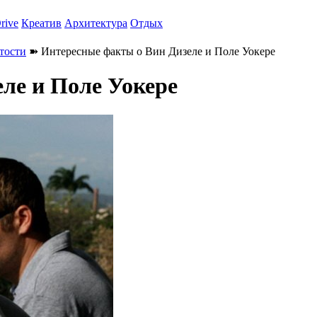
rive
Креатив
Архитектура
Отдых
тости
➽ Интересные факты о Вин Дизеле и Поле Уокере
ле и Поле Уокере