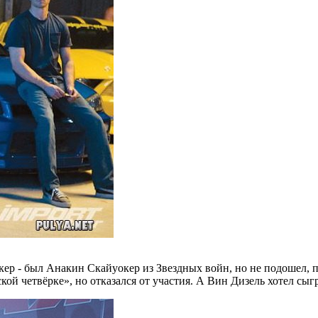
ер - был Анакин Скайуокер из Звездных войн, но не подошел, по
й четвёрке», но отказался от участия. А Вин Дизель хотел сыгр