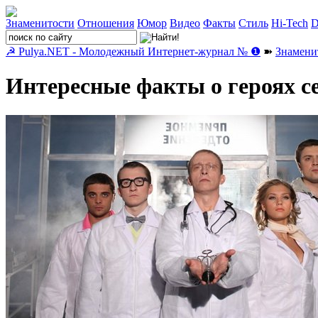
Знаменитости
Отношения
Юмор
Видео
Факты
Стиль
Hi-Tech
D
☭ Pulya.NET - Молодежный Интернет-журнал № ❶
➽
Знамени
Интересные факты о героях 