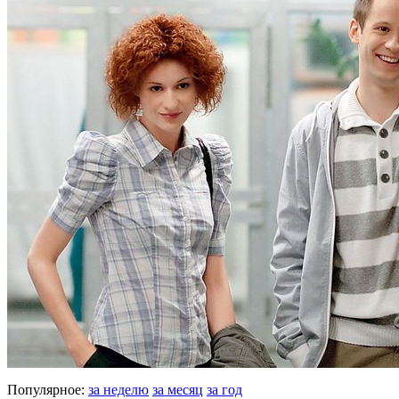
Популярное:
за неделю
за месяц
за год