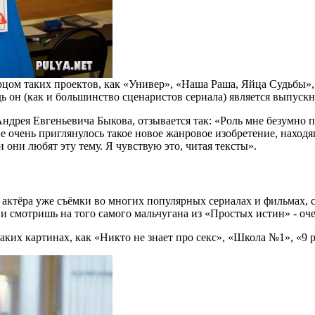
рцом таких проектов, как «Универ», «Наша Раша, Яйца Судьбы»
дь он (как и большинство сценаристов сериала) является выпус
дрея Евгеньевича Быкова, отзывается так: «Роль мне безумно по
Мне очень приглянулось такое новое жанровое изобретение, нахо
и они любят эту тему. Я чувствую это, читая тексты».
у актёра уже съёмки во многих популярных сериалах и фильмах,
и смотришь на того самого мальчугана из «Простых истин» - очен
таких картинах, как «Никто не знает про секс», «Школа №1», «9