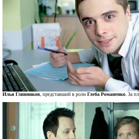
Илья Глинников
, представший в роли
Глеба Романенко
. За 