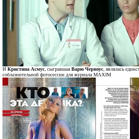
И
Кристина Асмус
, сыгравшая
Варю Черноус
, являлась един
соблазнительной фотосессии для журнала MAXIM