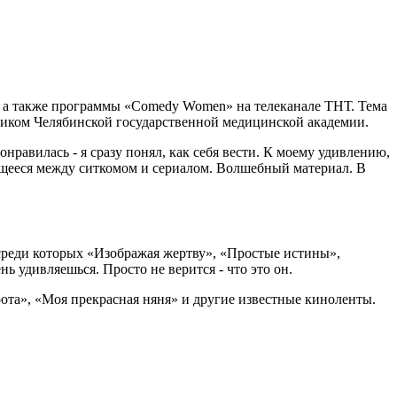
, а также программы «Comedy Women» на телеканале ТНТ. Тема
кником Челябинской государственной медицинской академии.
нравилась - я сразу понял, как себя вести. К моему удивлению,
дящееся между ситкомом и сериалом. Волшебный материал. В
 среди которых «Изображая жертву», «Простые истины»,
ь удивляешься. Просто не верится - что это он.
 рота», «Моя прекрасная няня» и другие известные киноленты.