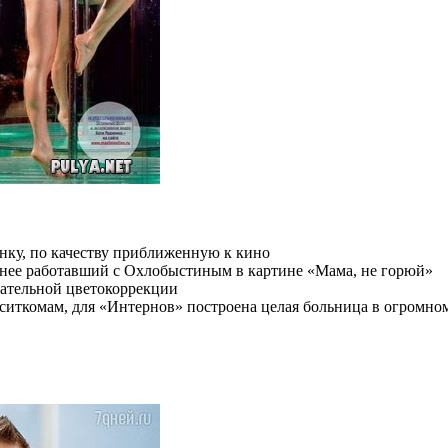
нку, по качеству приближенную к кино
анее работавший с Охлобыстиным в картине «Мама, не горюй»
щательной цветокоррекции
ситкомам, для «Интернов» построена целая больница в огромно