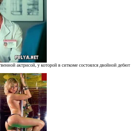
ственной актрисой, у которой в ситкоме состоялся двойной дебют