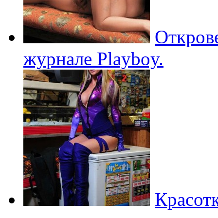
Откров
журнале Playboy.
Красотк