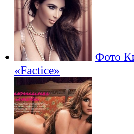
Фото К
«Factice»