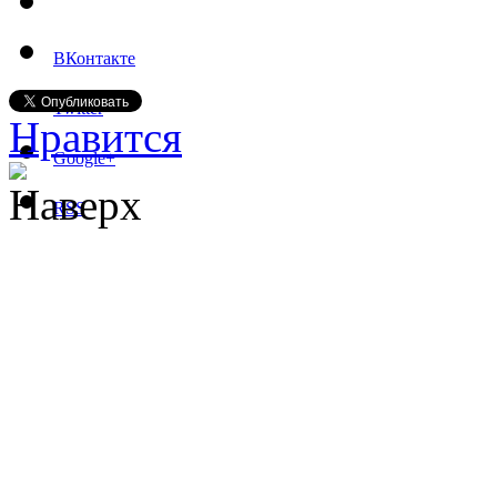
ВКонтакте
Twitter
Нравится
Google+
Наверх
RSS