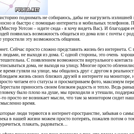
ю историю поднимать не собираюсь, дабы не нагрузить излишней
еносно и быстро с помощью интернета и мобильных телефонов. П
u" (Мистер Уотсон – идите сюда - я хочу видеть Вас). И благодаря
людей появилась возможность общаться из дома или с почты с р
е упростили эту возможность общения.
рнет. Сейчас просто сложно представить жизнь без интернета. 
людьми, не выходя из дома. С одной стороны, это очень хорошо,
 утешительна. С появлением возможности виртуального контакта
писываться дома, не выходя на улицу. Многие просто обленилис
 время гуляли на улице, мы общались друг с другом в реальности
людаем жизнь своих близких друзей в интернете на мониторе, н
о просто читаем его статусы и просматриваем фото, максимум пе
 Перестали приносить своим близким радость и тепло. Ведь раньш
 человеку было плохо на душе, мы приходили и утешали, подде
у-то просто не возникает мысли, что там за монитором сидит на
смысленно время.
 некоторые люди теряются в интернет-пространстве, забывая о с
века в нашей жизни можем просто потерять, пожалев потом о том
дурачиться, плакать, радоваться…