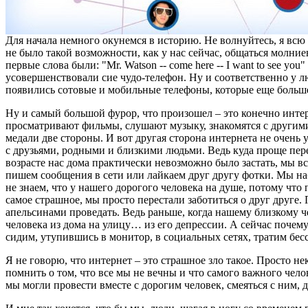
Для начала немного окунемся в историю. Не волнуйтесь, я вс
не было такой возможности, как у нас сейчас, общаться молни
первые слова были: "Mr. Watson -- come here -- I want to see yo
усовершенствовали сие чудо-телефон. Ну и соответственно у 
появились сотовые и мобильные телефоны, которые еще больш
Ну и самый большой фурор, что произошел – это конечно инте
просматривают фильмы, слушают музыку, знакомятся с другими 
медали две стороны. И вот другая сторона интернета не очень
с друзьями, родными и близкими людьми. Ведь куда проще пере
возрасте нас дома практически невозможно было застать, мы все
пишем сообщения в сети или лайкаем друг другу фотки. Мы наб
не знаем, что у нашего дорогого человека на душе, потому чт
самое страшное, мы просто перестали заботиться о друг друге.
апельсинами проведать. Ведь раньше, когда нашему близкому
человека из дома на улицу… из его депрессии. А сейчас почем
сидим, утупившись в монитор, в социальных сетях, тратим бес
Я не говорю, что интернет – это страшное зло такое. Просто
помнить о том, что все мы не вечны и что самого важного чело
мы могли провести вместе с дорогим человек, смеяться с ним, 