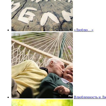
«Люблю…»
Влюбленность и Лю