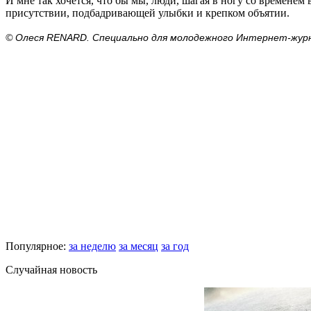
И мне так хочется, что бы мы, люди, шагая в ногу со временем
присутствии, подбадривающей улыбки и крепком объятии.
© Олеся RENARD. Специально для молодежного Интернет-жур
Популярное:
за неделю
за месяц
за год
Случайная новость