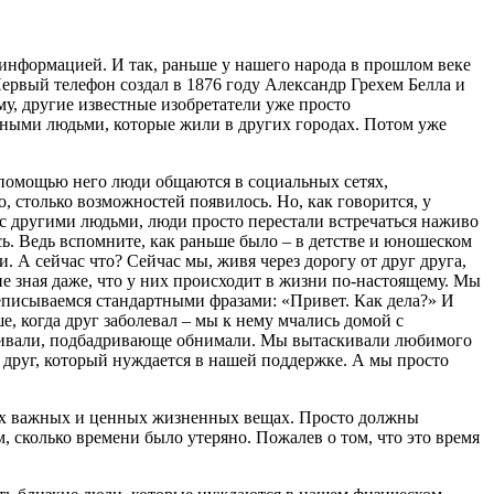
 информацией. И так, раньше у нашего народа в прошлом веке
ервый телефон создал в 1876 году Александр Грехем Белла и
 ему, другие известные изобретатели уже просто
одными людьми, которые жили в других городах. Потом уже
С помощью него люди общаются в социальных сетях,
 столько возможностей появилось. Но, как говорится, у
 с другими людьми, люди просто перестали встречаться наживо
ь. Ведь вспомните, как раньше было – в детстве и юношеском
. А сейчас что? Сейчас мы, живя через дорогу от друг друга,
е зная даже, что у них происходит в жизни по-настоящему. Мы
реписываемся стандартными фразами: «Привет. Как дела?» И
е, когда друг заболевал – мы к нему мчались домой с
рживали, подбадривающе обнимали. Мы вытаскивали любимого
ш друг, который нуждается в нашей поддержке. А мы просто
амых важных и ценных жизненных вещах. Просто должны
, сколько времени было утеряно. Пожалев о том, что это время