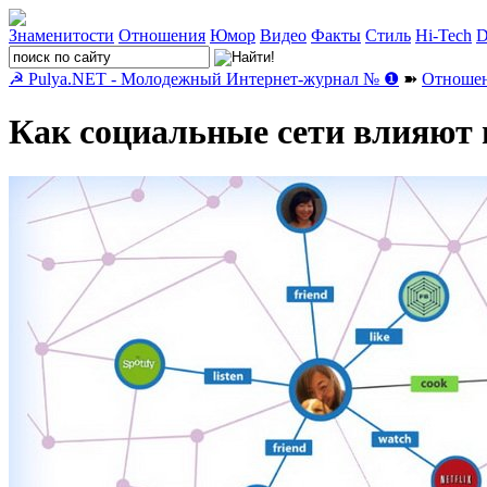
Знаменитости
Отношения
Юмор
Видео
Факты
Стиль
Hi-Tech
D
☭ Pulya.NET - Молодежный Интернет-журнал № ❶
➽
Отноше
Как социальные сети влияют 