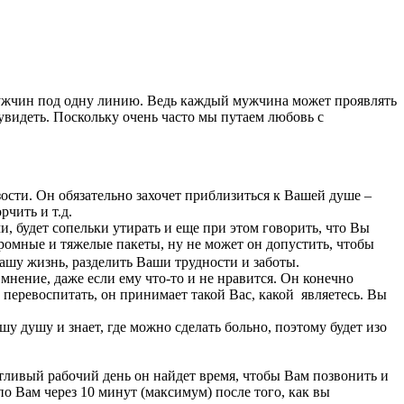
 мужчин под одну линию. Ведь каждый мужчина может проявлять
 увидеть. Поскольку очень часто мы путаем любовь с
ости. Он обязательно захочет приблизиться к Вашей душе –
рчить и т.д.
и, будет сопельки утирать и еще при этом говорить, что Вы
ромные и тяжелые пакеты, ну не может он допустить, чтобы
Вашу жизнь, разделить Ваши трудности и заботы.
нение, даже если ему что-то и не нравится. Он конечно
и перевоспитать, он принимает такой Вас, какой являетесь. Вы
у душу и знает, где можно сделать больно, поэтому будет изо
етливый рабочий день он найдет время, чтобы Вам позвонить и
по Вам через 10 минут (максимум) после того, как вы