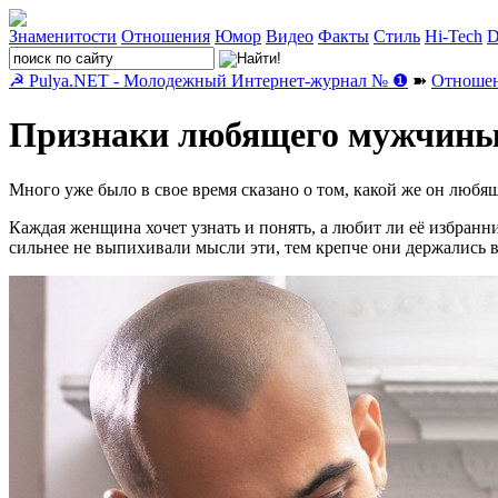
Знаменитости
Отношения
Юмор
Видео
Факты
Стиль
Hi-Tech
D
☭ Pulya.NET - Молодежный Интернет-журнал № ❶
➽
Отноше
Признаки любящего мужчин
Много уже было в свое время сказано о том, какой же он любя
Каждая женщина хочет узнать и понять, а любит ли её избранник
сильнее не выпихивали мысли эти, тем крепче они держались 