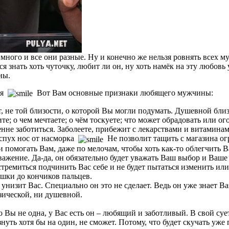
много и все они разные. Ну и конечно же нельзя ровнять всех
я знать хоть чуточку, любит ли он, ну хоть намёк на эту любовь
ны.
ься
Вот Вам основные признаки любящего мужчины:
 не той близости, о которой Вы могли подумать. Душевной близ
; о чем мечтаете; о чём тоскуете; что может обрадовать или ого
нне заботиться. Заболеете, прибежит с лекарствами и витаминам
распух нос от насморка
Не позволит тащить с магазина ог
и помогать Вам, даже по мелочам, чтобы хоть как-то облегчить 
жение. Да-да, он обязательно будет уважать Ваш выбор и Ваше м
 стремиться подчинить Вас себе и не будет пытаться изменить ил
ушки до кончиков пальцев.
изит Вас. Специально он это не сделает. Ведь он уже знает Ваш
зической, ни душевной.
то Вы не одна, у Вас есть он – любящий и заботливый. В свой су
ть хотя бы на один, не сможет. Потому, что будет скучать уже 