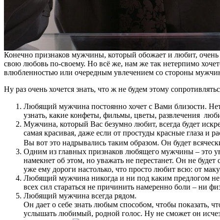
Конечно признаков мужчины, который обожает и любит, очень 
свою любовь по-своему. Но всё же, нам же так нетерпимо хочетс
влюбленностью или очередным увлечением со стороны мужчи
Ну раз очень хочется знать, что ж не будем этому сопротивлят
Любящий мужчина постоянно хочет с Вами близости. Нет,
узнать, какие конфеты, фильмы, цветы, развлечения любите
Мужчина, который Вас безумно любит, всегда будет искре
самая красивая, даже если от простуды красные глаза и 
Вы вот это надрывались таким образом. Он будет всяческ
Одним из главных признаков любящего мужчины – это ува
намекнет об этом, но уважать не перестанет. Он не будет
уже ему дороги настолько, что просто любит всю: от мак
Любящий мужчина никогда и ни под каким предлогом не ун
всех сил стараться не причинить намеренно боли – ни фи
Любящий мужчина всегда рядом.
Он дает о себе знать любым способом, чтобы показать, ч
услышать любимый, родной голос. Ну не сможет он исчезну