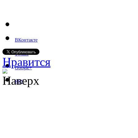
ВКонтакте
Twitter
Нравится
Google+
Наверх
RSS