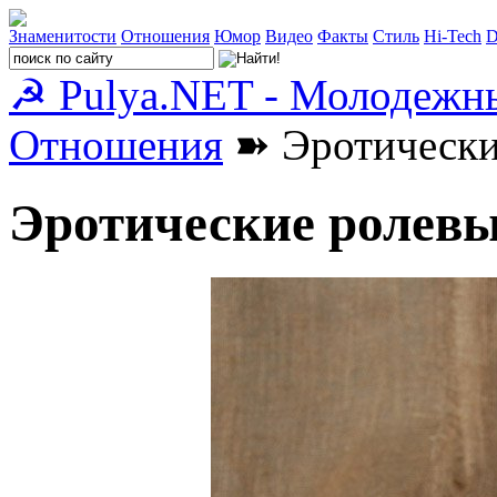
Знаменитости
Отношения
Юмор
Видео
Факты
Стиль
Hi-Tech
D
☭ Pulya.NET - Молодежн
Отношения
➽ Эротически
Эротические ролевы