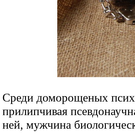
Среди доморощеных психо
прилипчивая псевдонаучна
ней, мужчина биологическ