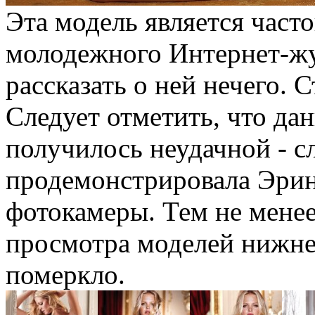
Эта модель является част
молодежного Интернет-жу
рассказать о ней нечего. 
Следует отметить, что да
получилось неудачной - 
продемонстрировала Эрин
фотокамеры. Тем не менее
просмотра моделей нижнег
померкло.