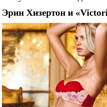
Эрин Хизертон и «Victori