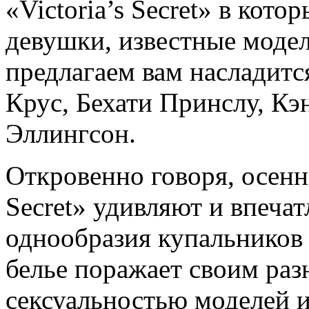
«Victoria’s Secret» в кот
девушки, известные моде
предлагаем вам насладитс
Крус, Бехати Принслу, К
Эллингсон.
Откровенно говоря, осенни
Secret» удивляют и впечат
однообразия купальников 
белье поражает своим раз
сексуальностью моделей и