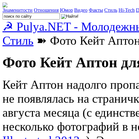
Знаменитости
Отношения
Юмор
Видео
Факты
Стиль
Hi-Tech
D
☭ Pulya.NET - Молодежн
Стиль
➽ Фото Кейт Аптон
Фото Кейт Аптон дл
Кейт Аптон надолго пропа
не появлялась на странич
августа месяца (с единст
несколько фотографий в н