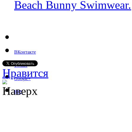
Beach Bunny Swimwear.
ВКонтакте
Twitter
Нравится
Google+
Наверх
RSS