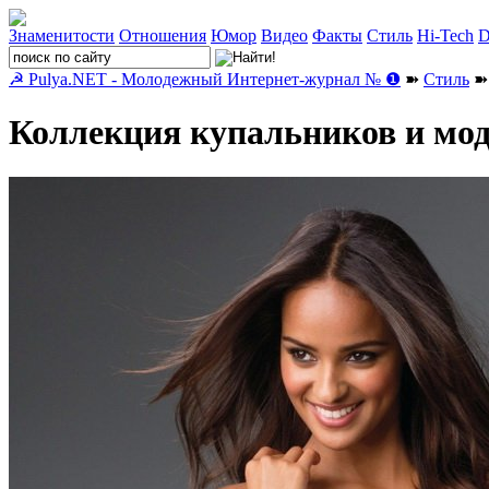
Знаменитости
Отношения
Юмор
Видео
Факты
Стиль
Hi-Tech
D
☭ Pulya.NET - Молодежный Интернет-журнал № ❶
➽
Стиль
➽ 
Коллекция купальников и модн