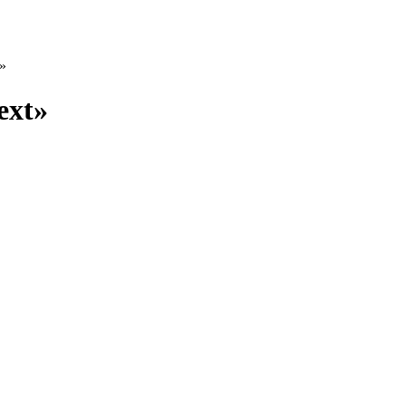
»
ext»