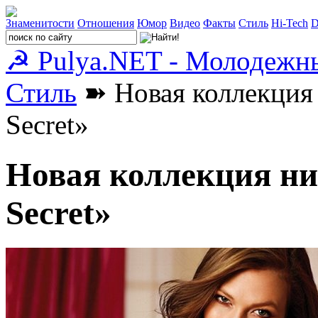
Знаменитости
Отношения
Юмор
Видео
Факты
Стиль
Hi-Tech
D
☭ Pulya.NET - Молодежн
Стиль
➽ Новая коллекция 
Secret»
Новая коллекция ниж
Secret»