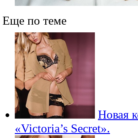
Еще по теме
Новая к
«Victoria’s Secret».