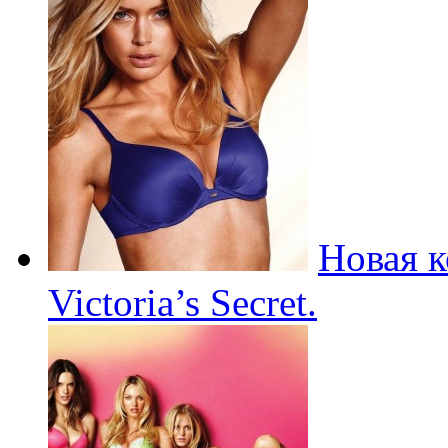
Новая к
Victoria’s Secret.