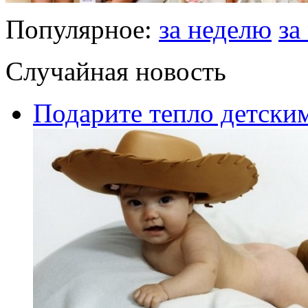
Популярное:
за неделю
за
Случайная новость
Подарите тепло детским