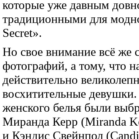
которые уже давным довн
традиционными для модной
Secret».
Но свое внимание всё же 
фотографий, а тому, что н
действительно великолепн
восхитительные девушки.
женского белья были выбр
Миранда Керр (Miranda Ker
и Кэндис Свейнпол (Candi