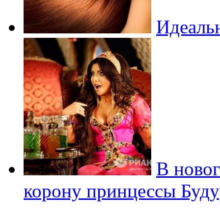
Идеаль
В ново
корону принцессы Буду