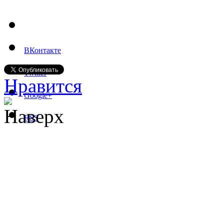
ВКонтакте
Twitter
Нравится
Google+
Наверх
RSS