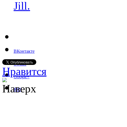
Jill.
ВКонтакте
Twitter
Нравится
Google+
Наверх
RSS