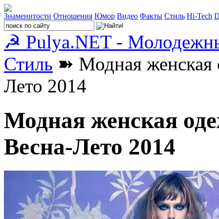
Знаменитости
Отношения
Юмор
Видео
Факты
Стиль
Hi-Tech
D
☭ Pulya.NET - Молодежн
Стиль
➽ Модная женская од
Лето 2014
Модная женская одеж
Весна-Лето 2014