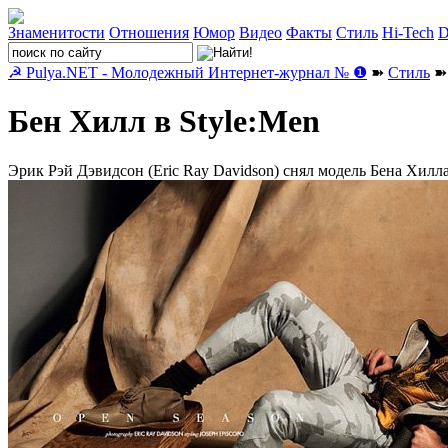
Знаменитости
Отношения
Юмор
Видео
Факты
Стиль
Hi-Tech
D
☭ Pulya.NET - Молодежный Интернет-журнал № ❶
➽
Стиль
➽ 
Бен Хилл в Style:Men
Эрик Рэй Дэвидсон (Eric Ray Davidson) снял модель Бена Хилла 