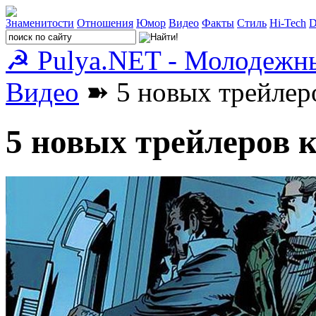
Знаменитости
Отношения
Юмор
Видео
Факты
Стиль
Hi-Tech
D
☭ Pulya.NET - Молодежн
Видео
➽ 5 новых трейлер
5 новых трейлеров