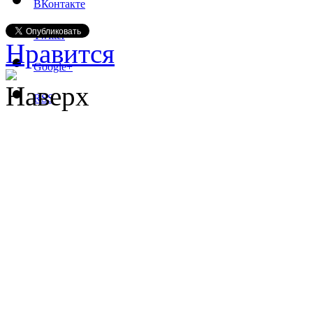
ВКонтакте
Twitter
Нравится
Google+
Наверх
RSS