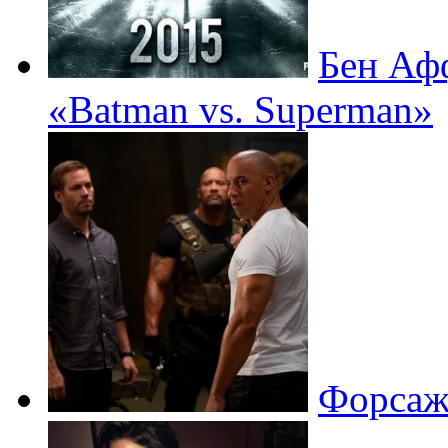
Бен Афф
«Batman vs. Superman»
Форсаж 