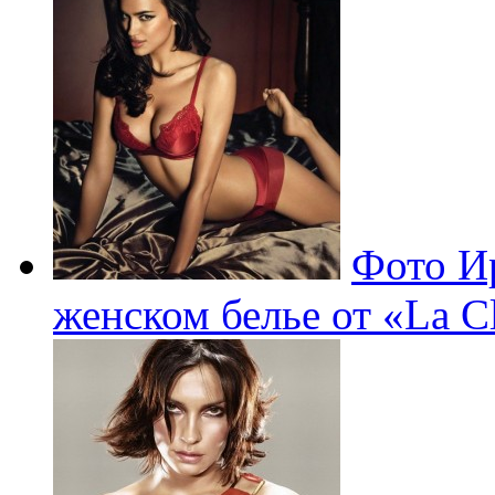
Фото И
женском белье от «La C