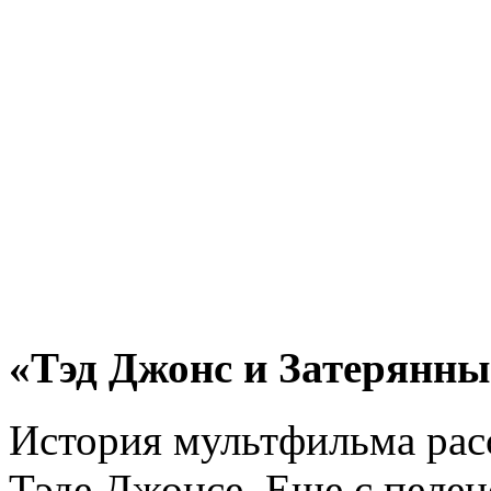
«Тэд Джонс и Затерянны
История мультфильма рас
Тэде Джонсе. Еще с пелен