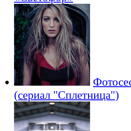
Фотосе
(сериал "Сплетница")