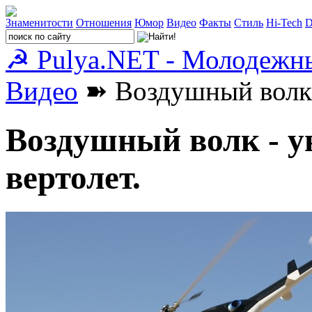
Знаменитости
Отношения
Юмор
Видео
Факты
Стиль
Hi-Tech
D
☭ Pulya.NET - Молодежн
Видео
➽ Воздушный волк -
Воздушный волк - у
вертолет.