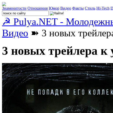
Знаменитости
Отношения
Юмор
Видео
Факты
Стиль
Hi-Tech
D
☭ Pulya.NET - Молодежн
Видео
➽ 3 новых трейлера
3 новых трейлера к