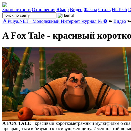
Знаменитости
Отношения
Юмор
Видео
Факты
Стиль
Hi-Tech
D
☭ Pulya.NET - Молодежный Интернет-журнал № ❶
➽
Видео
➽ 
A Fox Tale - красивый коро
А FOX TALE
- красивый короткометражный мультфильм о сказ
превращаться в безумно красивую женщину. Именно этой возмо