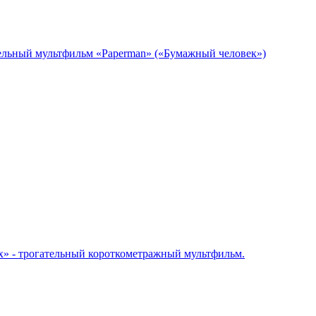
ельный мультфильм «Paperman» («Бумажный человек»)
Fox» - трогательный короткометражный мультфильм.