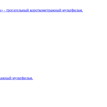
Fox» - трогательный короткометражный мультфильм.
тражный мультфильм.