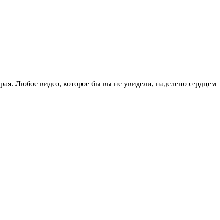
брая. Любое видео, которое бы вы не увидели, наделено сердцем