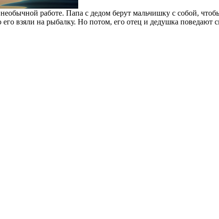
необычной работе. Папа с дедом берут мальчишку с собой, чтобы
 его взяли на рыбалку. Но потом, его отец и дедушка поведаю