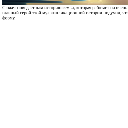
Сюжет поведает нам историю семьи, которая работает на очень 
главный герой этой мультипликационной истории подумал, что
форму.