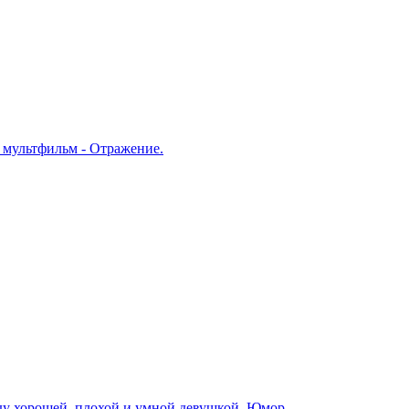
мультфильм - Отражение.
ду хорошей, плохой и умной девушкой. Юмор.