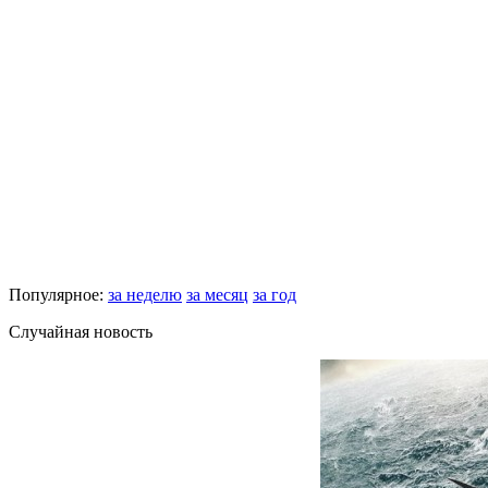
Популярное:
за неделю
за месяц
за год
Случайная новость