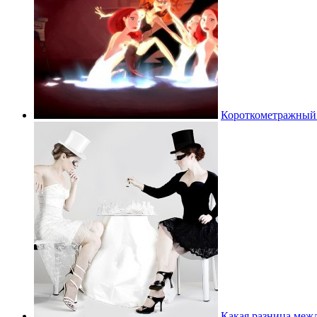
Короткометражный 
Какая разница меж