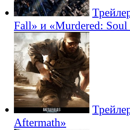
Трейлер
Fall» и «Murdered: Soul
Трейлер
Aftermath»