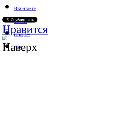
ВКонтакте
Twitter
Нравится
Google+
Наверх
RSS