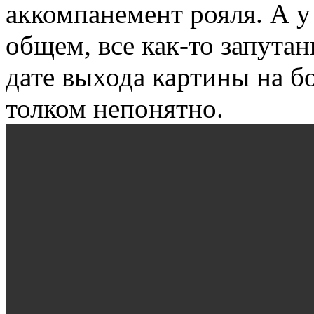
аккомпанемент рояля. А у
общем, все как-то запута
дате выхода картины на б
толком непонятно.