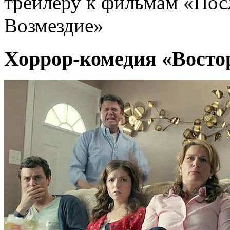
трейлеру к фильмам «Пос
Возмездие»
Хоррор-комедия «Восто