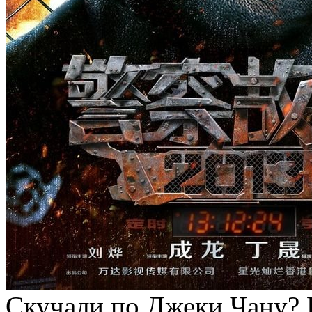
Скучали по Джеки Чану? Н