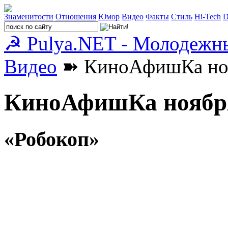
Знаменитости
Отношения
Юмор
Видео
Факты
Стиль
Hi-Tech
D
☭ Pulya.NET - Молодежн
Видео
➽ КиноАфишКа нояб
КиноАфишКа ноября
«Робокоп»