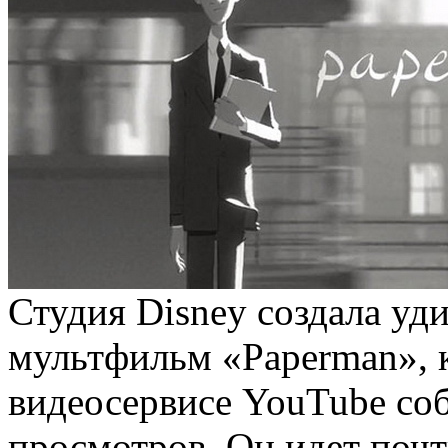
Студия Disney создала у
мультфильм «Paperman», 
видеосервисе YouTube со
просмотров. Он идет почт