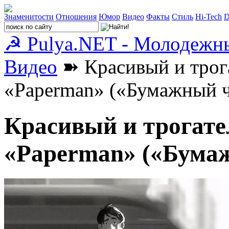
Знаменитости
Отношения
Юмор
Видео
Факты
Стиль
Hi-Tech
D
☭ Pulya.NET - Молодежн
Видео
➽ Красивый и трог
«Paperman» («Бумажный ч
Красивый и трогат
«Paperman» («Бума