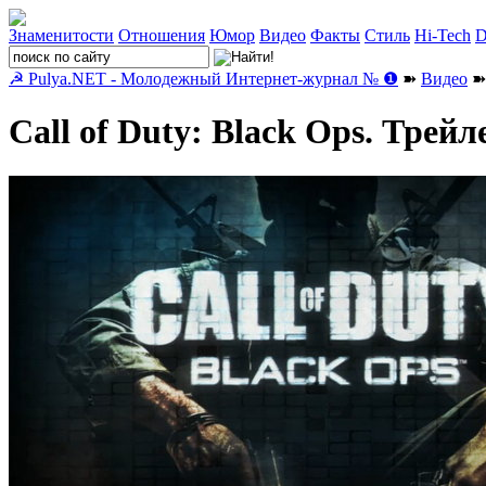
Знаменитости
Отношения
Юмор
Видео
Факты
Стиль
Hi-Tech
D
☭ Pulya.NET - Молодежный Интернет-журнал № ❶
➽
Видео
➽ 
Call of Duty: Black Ops. Трейл