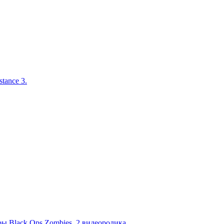
tance 3.
ы Black Ops Zombies. 2 видеоролика.