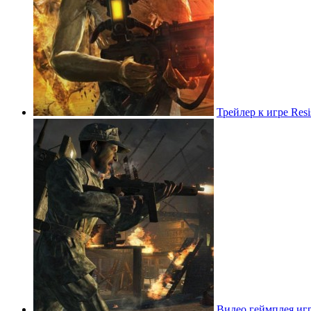
Трейлер к игре Resis
Видео геймплея игр