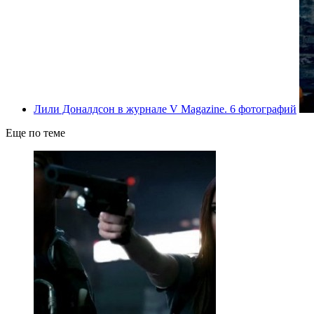
Лили Доналдсон в журнале V Magazine. 6 фотографий
Еще по теме